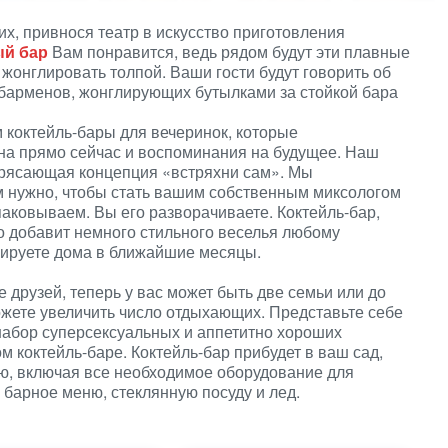
их, привнося театр в искусство приготовления
й бар
Вам понравится, ведь рядом будут эти плавные
жонглировать толпой. Ваши гости будут говорить об
барменов, жонглирующих бутылками за стойкой бара
 коктейль-бары для вечеринок, которые
на прямо сейчас и воспоминания на будущее. Наш
отрясающая концепция «встряхни сам». Мы
м нужно, чтобы стать вашим собственным миксологом
Упаковываем. Вы его разворачиваете. Коктейль-бар,
о добавит немного стильного веселья любому
ируете дома в ближайшие месяцы.
е друзей, теперь у вас может быть две семьи или до
ожете увеличить число отдыхающих. Представьте себе
 набор суперсексуальных и аппетитно хороших
 коктейль-баре. Коктейль-бар прибудет в ваш сад,
ю, включая все необходимое оборудование для
 барное меню, стеклянную посуду и лед.