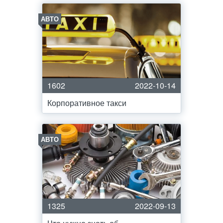
АВТО
1602
2022-10-14
Корпоративное такси
АВТО
1325
2022-09-13