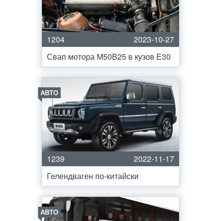
1204
2023-10-27
Свап мотора М50В25 в кузов Е30
АВТО
1239
2022-11-17
Гелендваген по-китайски
АВТО