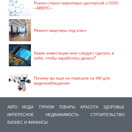
Рынок стирол-акриловых дисперсий с ООО
«АВЕРС»
Ремонт квартиры под ключ
Какие инвестиции мне следует сделать в
себя, чтобы заработать деньги?
Почему вы еще не перешли на ИИ для
видеонаблюдения
АВТО
МОДА
ТУРИЗМ
ТОВАРЫ
КРАСОТА
ЗДОРОВЬЕ
ИНТЕРЕСНОЕ
НЕДВИЖИМОСТЬ
СТРОИТЕЛЬСТВО
БИЗНЕС И ФИНАНСЫ