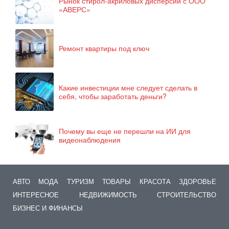
Рынок стирол-акриловых дисперсий с ООО
«АВЕРС»
Ремонт квартиры под ключ
Какие инвестиции мне следует сделать в
себя, чтобы заработать деньги?
Почему вы еще не перешли на ИИ для
видеонаблюдения
АВТО
МОДА
ТУРИЗМ
ТОВАРЫ
КРАСОТА
ЗДОРОВЬЕ
ИНТЕРЕСНОЕ
НЕДВИЖИМОСТЬ
СТРОИТЕЛЬСТВО
БИЗНЕС И ФИНАНСЫ