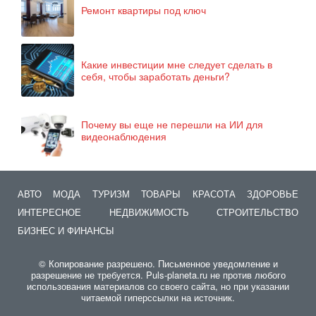
Ремонт квартиры под ключ
Какие инвестиции мне следует сделать в
себя, чтобы заработать деньги?
Почему вы еще не перешли на ИИ для
видеонаблюдения
АВТО
МОДА
ТУРИЗМ
ТОВАРЫ
КРАСОТА
ЗДОРОВЬЕ
ИНТЕРЕСНОЕ
НЕДВИЖИМОСТЬ
СТРОИТЕЛЬСТВО
БИЗНЕС И ФИНАНСЫ
© Копирование разрешено. Письменное уведомление и
разрешение не требуется. Puls-planeta.ru не против любого
использования материалов со своего сайта, но при указании
читаемой гиперссылки на источник.