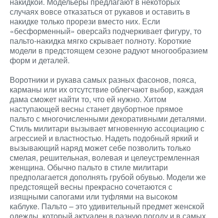
накидкой. Модельеры предлагают в некоторых
случаях вовсе отказаться от рукавов и оставить в
накидке только прорези вместо них. Если
«бесформенный» оверсайз подчеркивает фигуру, то
пальто-накидка мягко скрывает полноту. Короткие
модели в предстоящем сезоне радуют многообразием
форм и деталей.
Воротники и рукава самых разных фасонов, пояса,
карманы или их отсутствие облегчают выбор, каждая
дама сможет найти то, что ей нужно. Хитом
наступающей весны станет двубортное прямое
пальто с многочисленными декоративными деталями.
Стиль милитари вызывает мгновенную ассоциацию с
агрессией и властностью. Надеть подобный яркий и
вызывающий наряд может себе позволить только
смелая, решительная, волевая и целеустремленная
женщина. Обычно пальто в стиле милитари
предполагается дополнять грубой обувью. Модели же
предстоящей весны прекрасно сочетаются с
изящными сапогами или туфлями на высоком
каблуке. Пальто – это удивительный предмет женской
одежды, который актуален в разную погоду и в самых