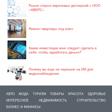
Рынок стирол-акриловых дисперсий с ООО
«АВЕРС»
Ремонт квартиры под ключ
Какие инвестиции мне следует сделать в
себя, чтобы заработать деньги?
Почему вы еще не перешли на ИИ для
видеонаблюдения
АВТО
МОДА
ТУРИЗМ
ТОВАРЫ
КРАСОТА
ЗДОРОВЬЕ
ИНТЕРЕСНОЕ
НЕДВИЖИМОСТЬ
СТРОИТЕЛЬСТВО
БИЗНЕС И ФИНАНСЫ