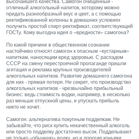
высочайшего качества. Самогон очищенный -
отличный алкогольный напиток, которому можно
придать разнообразный вкус и цвет, а с помощью
ректификованной колонны в домашних условиях
получить простой спирт-ректификат, соответствующий
ГОСТу. Кому выгодна идея о «вредности» самогона?
По какой причине в общественном сознании
настойчиво относят самогон к опасным «кустарным»
напиткам, наносящим вред здоровью. С распадом
СССР на смену перестроечной пропаганде пришли
агитация и реклама крупных производителей
алкогольных напитков. Развитие домашнего самогона
для них - прямая потеря. Не секрет, что производство
алкогольных напитков - чрезвычайно прибыльный
бизнес: ведь стоимость водки, например, в несколько
раз меньше отпускной цены, и упускать прибыль
никто не хочет.
Самогон: альтернатива покупным подделкам. Не
забывайте, что риск купить некачественный алкоголь
или просто подделку достаточно высок. Подделывают
не только «обычную» водку, но и дорогие коньяки,