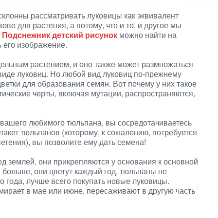
 склонны рассматривать луковицы как эквивалент
ово для растения, а потому, что и то, и другое мы
.
Подснежник детский рисунок
можно найти на
ь его изображение.
дельным растением, и оно также может размножаться
виде луковиц. Но любой вид луковиц по-прежнему
ветки для образования семян. Вот почему у них такое
тические черты, включая мутации, распространяются,
я вашего любимого тюльпана, вы сосредотачиваетесь
пакет тюльпанов (которому, к сожалению, потребуется
ветения), вы позволите ему дать семена!
д землей, они прикрепляются у основания к основной
я больше, они цветут каждый год, тюльпаны не
о года, лучше всего покупать новые луковицы.
мирает в мае или июне, пересаживают в другую часть