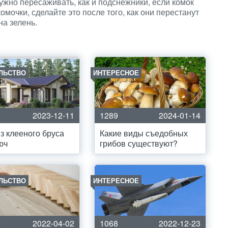
нужно пересаживать, как и подснежники, если комок
мочки, сделайте это после того, как они перестанут
на зелень.
ЛЬСТВО
ИНТЕРЕСНОЕ
2023-12-11
1289
2024-01-14
з клееного бруса
Какие виды съедобных
юч
грибов существуют?
ЛЬСТВО
ИНТЕРЕСНОЕ
2022-04-02
1068
2022-12-23