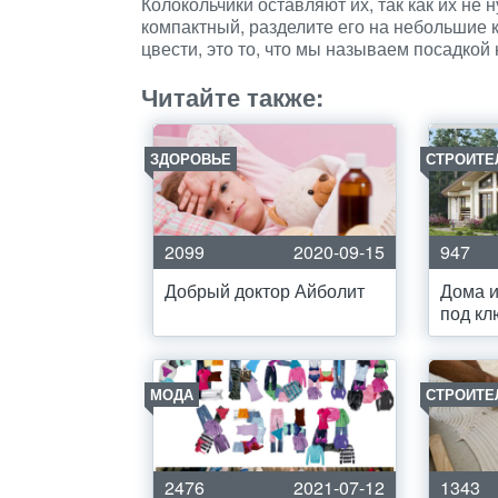
Колокольчики оставляют их, так как их не 
компактный, разделите его на небольшие ко
цвести, это то, что мы называем посадкой 
Читайте также:
ЗДОРОВЬЕ
СТРОИТЕ
2099
2020-09-15
947
Добрый доктор Айболит
Дома и
под кл
МОДА
СТРОИТЕ
2476
2021-07-12
1343