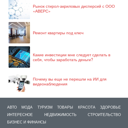
Рынок стирол-акриловых дисперсий с ООО
«АВЕРС»
Ремонт квартиры под ключ
Какие инвестиции мне следует сделать в
себя, чтобы заработать деньги?
Почему вы еще не перешли на ИИ для
видеонаблюдения
АВТО
МОДА
ТУРИЗМ
ТОВАРЫ
КРАСОТА
ЗДОРОВЬЕ
ИНТЕРЕСНОЕ
НЕДВИЖИМОСТЬ
СТРОИТЕЛЬСТВО
БИЗНЕС И ФИНАНСЫ