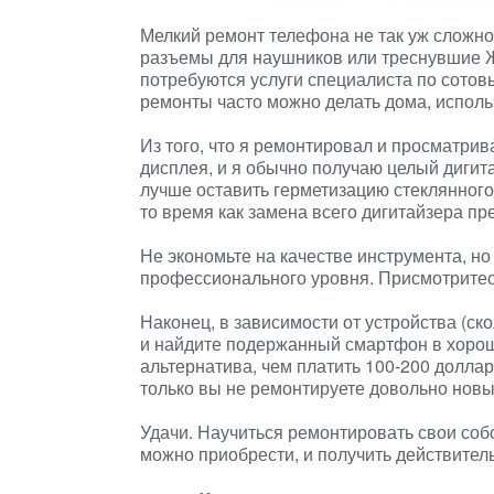
Мелкий ремонт телефона не так уж сложно
разъемы для наушников или треснувшие 
потребуются услуги специалиста по сото
ремонты часто можно делать дома, исполь
Из того, что я ремонтировал и просматри
дисплея, и я обычно получаю целый дигита
лучше оставить герметизацию стеклянного
то время как замена всего дигитайзера п
Не экономьте на качестве инструмента, н
профессионального уровня. Присмотритес
Наконец, в зависимости от устройства (ско
и найдите подержанный смартфон в хорош
альтернатива, чем платить 100-200 долла
только вы не ремонтируете довольно нов
Удачи. Научиться ремонтировать свои соб
можно приобрести, и получить действител