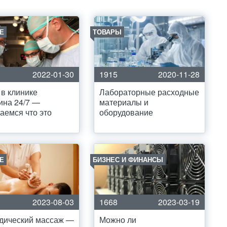
Е
ТОВАРЫ
2022-01-30
1915
2020-11-28
в клинике
Лабораторные расходные
ина 24/7 —
материалы и
аемся что это
оборудование
Е
БИЗНЕС И ФИНАНСЫ
2023-08-03
1668
2023-03-19
дический массаж —
Можно ли