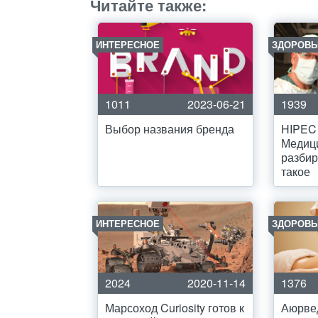
Читайте также:
ИНТЕРЕСНОЕ
ЗДОРОВЬ
1011
2023-06-21
1939
Выбор названия бренда
HIPEC 
Медиц
разбир
такое
ИНТЕРЕСНОЕ
ЗДОРОВЬ
2024
2020-11-14
1376
Марсоход Curiosity готов к
Аюрве