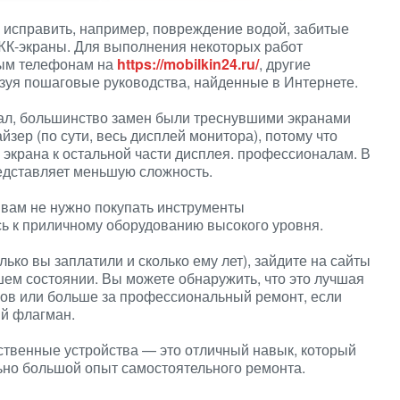
 исправить, например, повреждение водой, забитые
ЖК-экраны. Для выполнения некоторых работ
вым телефонам на
https://mobilkin24.ru/
, другие
зуя пошаговые руководства, найденные в Интернете.
вал, большинство замен были треснувшими экранами
йзер (по сути, весь дисплей монитора), потому что
 экрана к остальной части дисплея. профессионалам. В
редставляет меньшую сложность.
о вам не нужно покупать инструменты
ь к приличному оборудованию высокого уровня.
лько вы заплатили и сколько ему лет), зайдите на сайты
ем состоянии. Вы можете обнаружить, что это лучшая
ров или больше за профессиональный ремонт, если
ый флагман.
ственные устройства — это отличный навык, который
ьно большой опыт самостоятельного ремонта.