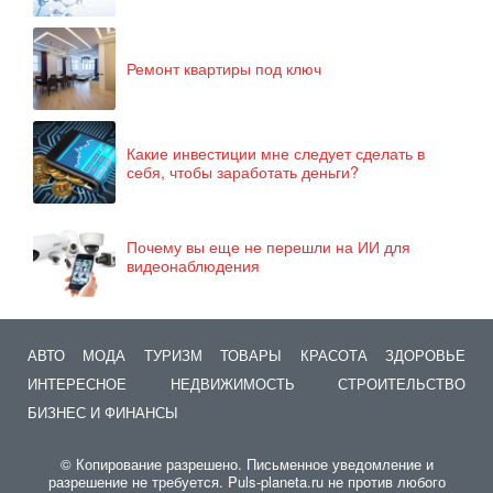
Ремонт квартиры под ключ
Какие инвестиции мне следует сделать в
себя, чтобы заработать деньги?
Почему вы еще не перешли на ИИ для
видеонаблюдения
АВТО
МОДА
ТУРИЗМ
ТОВАРЫ
КРАСОТА
ЗДОРОВЬЕ
ИНТЕРЕСНОЕ
НЕДВИЖИМОСТЬ
СТРОИТЕЛЬСТВО
БИЗНЕС И ФИНАНСЫ
© Копирование разрешено. Письменное уведомление и
разрешение не требуется. Puls-planeta.ru не против любого