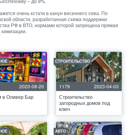
ьхозтехнику – до 9%.
ажется очень кстати в канун весеннего сева. По
рской области, разработанная схема поддержки
нства РФ в ВТО, нормами которой запрещена прямая
 химизации.
НОЕ
СТРОИТЕЛЬСТВО
2020-08-20
1179
2023-04-03
 в Оливер Бар
Строительство
загородных домов под
ключ
НОЕ
АВТО