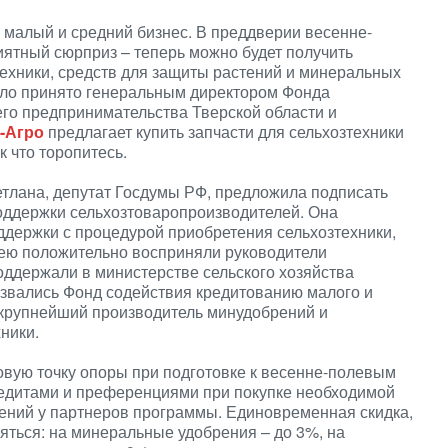
 малый и средний бизнес. В преддверии весенне-
иятный сюрприз – теперь можно будет получить
ехники, средств для защиты растений и минеральных
ыло принято генеральным директором Фонда
го предпринимательства Тверской области и
-Агро
предлагает купить запчасти для сельхозтехники
к что торопитесь.
тлана, депутат Госдумы РФ, предложила подписать
оддержки сельхозтоваропроизводителей. Она
держки с процедурой приобретения сельхозтехники,
дею положительно восприняли руководители
оддержали в министерстве сельского хозяйства
ызвались Фонд содействия кредитованию малого и
 крупнейший производитель минудобрений и
ники.
овую точку опоры при подготовке к весенне-полевым
едитами и преференциями при покупке необходимой
тений у партнеров программы. Единовременная скидка,
яться: на минеральные удобрения – до 3%, на