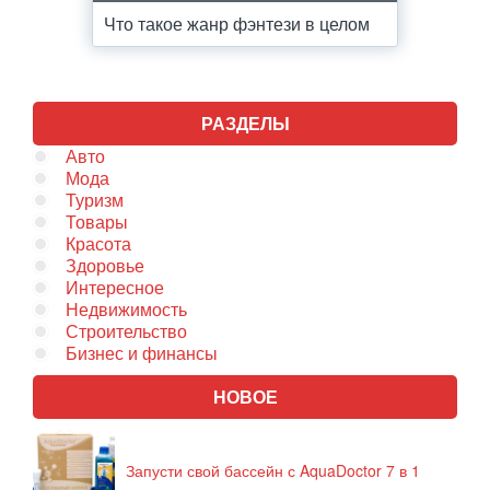
Что такое жанр фэнтези в целом
РАЗДЕЛЫ
Авто
Мода
Туризм
Товары
Красота
Здоровье
Интересное
Недвижимость
Строительство
Бизнес и финансы
НОВОЕ
Запусти свой бассейн с AquaDoctor 7 в 1