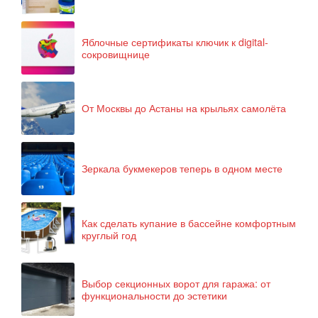
Яблочные сертификаты ключик к digital-
сокровищнице
От Москвы до Астаны на крыльях самолёта
Зеркала букмекеров теперь в одном месте
Как сделать купание в бассейне комфортным
круглый год
Выбор секционных ворот для гаража: от
функциональности до эстетики