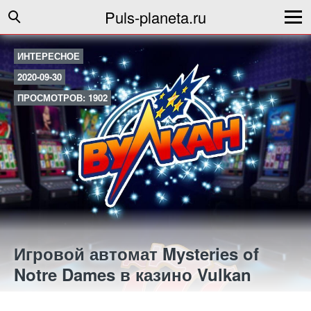
Puls-planeta.ru
ИНТЕРЕСНОЕ
2020-09-30
ПРОСМОТРОВ: 1902
Игровой автомат Mysteries of
Notre Dames в казино Vulkan