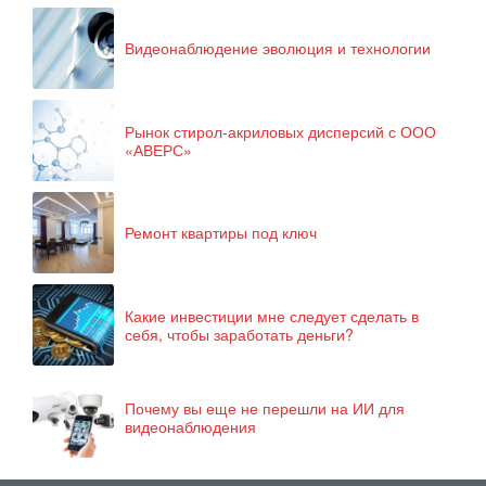
Видеонаблюдение эволюция и технологии
Рынок стирол-акриловых дисперсий с ООО
«АВЕРС»
Ремонт квартиры под ключ
Какие инвестиции мне следует сделать в
себя, чтобы заработать деньги?
Почему вы еще не перешли на ИИ для
видеонаблюдения