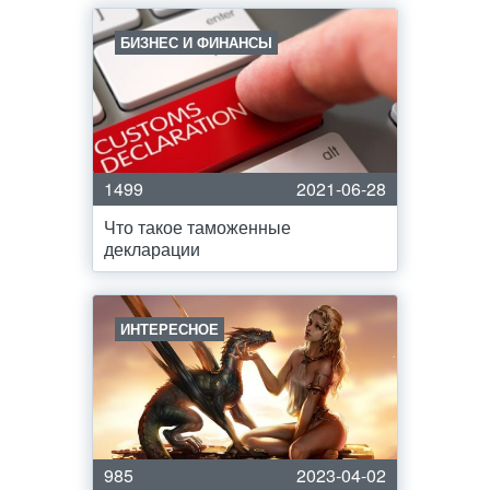
БИЗНЕС И ФИНАНСЫ
1499
2021-06-28
Что такое таможенные
декларации
ИНТЕРЕСНОЕ
985
2023-04-02