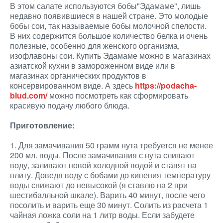
В этом салате используются бобы"Эдамаме", лишь
недавно появившиеся в нашей стране. Это молодые
бобы сои, так называемые бобы молочной спелости.
В них содержится большое количество белка и очень
полезные, особенно для женского организма,
изофлавоны сои. Купить Эдамаме можно в магазинах
азиатской кухни в замороженном виде или в
магазинах органических продуктов в
консервированном виде. А здесь
https://podacha-
blud.com/
можно посмотреть как сформировать
красивую подачу любого блюда.
Приготовление:
1. Для замачивания 50 грамм нута требуется не менее
200 мл. воды. После замачивания с нута сливают
воду, заливают новой холодной водой и ставят на
плиту. Доведя воду с бобами до кипения температуру
воды снижают до невысокой (я ставлю на 2 при
шестибалльной шкале). Варить 40 минут, после чего
посолить и варить еще 30 минут. Солить из расчета 1
чайная ложка соли на 1 литр воды. Если забудете