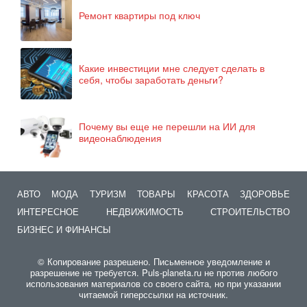
Ремонт квартиры под ключ
Какие инвестиции мне следует сделать в
себя, чтобы заработать деньги?
Почему вы еще не перешли на ИИ для
видеонаблюдения
АВТО
МОДА
ТУРИЗМ
ТОВАРЫ
КРАСОТА
ЗДОРОВЬЕ
ИНТЕРЕСНОЕ
НЕДВИЖИМОСТЬ
СТРОИТЕЛЬСТВО
БИЗНЕС И ФИНАНСЫ
© Копирование разрешено. Письменное уведомление и
разрешение не требуется. Puls-planeta.ru не против любого
использования материалов со своего сайта, но при указании
читаемой гиперссылки на источник.