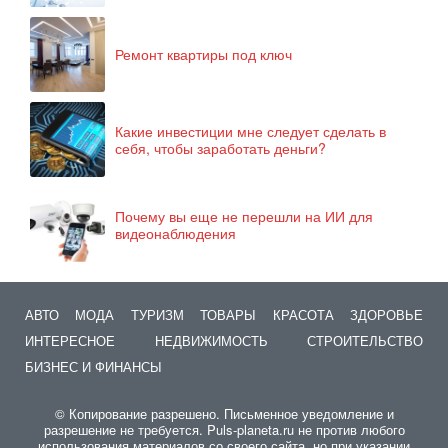
Ремонт квартиры под ключ
Какие инвестиции мне следует сделать в
себя, чтобы заработать деньги?
Почему вы еще не перешли на ИИ для
видеонаблюдения
АВТО
МОДА
ТУРИЗМ
ТОВАРЫ
КРАСОТА
ЗДОРОВЬЕ
ИНТЕРЕСНОЕ
НЕДВИЖИМОСТЬ
СТРОИТЕЛЬСТВО
БИЗНЕС И ФИНАНСЫ
© Копирование разрешено. Письменное уведомление и
разрешение не требуется. Puls-planeta.ru не против любого
использования материалов со своего сайта, но при указании