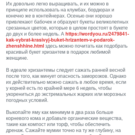
Их довольно легко выращивать, и их можно в
принципе использовать на клумбах, бордюрах и
конечно же в контейнерах. Осенью они хорошо
привлекают бабочек и образуют букеты великолепных
срезанных цветов, которые в целом простоят в букете
до двух и более недель. А
https://wordyou.ru/2479841-
kak-vybrat-krasivyj-buket-hrizantem-v-podarok-
zhenshhine.html
здесь можно почитать как подобрать
красивый букет хризантем в подарок любимой
женщине.
В идеале хризантемы следует сажать ранней весной
после того, как минует опасность заморозков. Однако
их действительно можно сажать в любое время, если
у корней есть по крайней мере 6 недель, чтобы
укорениться до экстремальных жарких или морозных
погодных условий.
Выкопайте яму как минимум в два раза больше
корневого кома и добавьте органические вещества,
такие как компост или торф, чтобы обеспечить
дренаж. Сажайте мумии точно на ту же глубину, на