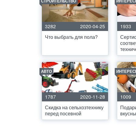
СТРОИТЕЛЬСТВО
ИНТЕРЕС
3282
2020-04-25
1933
Что выбрать для пола?
Серти
соотве
технич
АВТО
ИНТЕРЕС
1787
2020-11-28
1009
Скидка на сельхозтехнику
Подари
перед посевной
вкусны