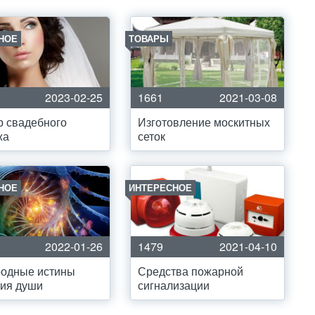
НОЕ
ТОВАРЫ
2023-02-25
1661
2021-03-08
 свадебного
Изготовление москитных
жа
сеток
НОЕ
ИНТЕРЕСНОЕ
2022-01-26
1479
2021-04-10
родные истины
Средства пожарной
ния души
сигнализации