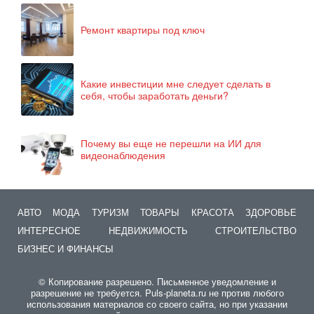
Ремонт квартиры под ключ
Какие инвестиции мне следует сделать в
себя, чтобы заработать деньги?
Почему вы еще не перешли на ИИ для
видеонаблюдения
АВТО
МОДА
ТУРИЗМ
ТОВАРЫ
КРАСОТА
ЗДОРОВЬЕ
ИНТЕРЕСНОЕ
НЕДВИЖИМОСТЬ
СТРОИТЕЛЬСТВО
БИЗНЕС И ФИНАНСЫ
© Копирование разрешено. Письменное уведомление и
разрешение не требуется. Puls-planeta.ru не против любого
использования материалов со своего сайта, но при указании