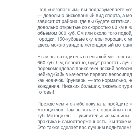
Под «безопасным» вы подразумеваете «отс
— довольно рискованный вид спорта, а мо
зависит от района, где вы будете кататься
довольно открытые со скоростью 60 км в ч
объемом 300 куб. См или около того подой
городки, 150-кубовые скутеры хороши, с м
здесь можно увидеть легендарный мотоци
Если вы находитесь в сельской местности 
650 куб. См, вероятно, будут работать луч
порекомендовал приключенческий велосип
нейкед-байк в качестве первого велосипе
как новичок. Круизеры — это нормально, 
вождения. Никаких больших, тяжелых тури
готовы!
Прежде чем что-либо покупать, пройдите 
мотоциклов. Там вы узнаете о двойных с
куб. Мотоциклы — удивительные машины. 
практика и самоотверженность. Вы тоже мн
Это также сделает вас лучшим водителем!