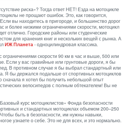
утствие риска»? Тогда ответ НЕТ! Езда на мотоцикле
тоциклы не прощают ошибок. Это, как говорится,
. Если вы находитесь в пригороде, и большинство дорог
ас и более низкими ограничениями скорости, мотоцикл
дет отлично. Городские районы или студенческие
естом для хранения книг и нескольких вещей с рынка. А
кл
ИЖ Планета
- одноцилиндровая классика.
с ограничениями скорости 90 км в час и выше, 500 или
ше. Если у вас гравийные или грунтовые дороги, я бы
ед. В противном случае я бы выбрал стандартный или
да. Я бы держался подальше от спортивных мотоциклов
но сначала я хотел бы получить небольшой опыт
стических велосипедов с полным обтекателем! Вы не
«Базовый курс мотоциклистов» Фонда безопасности
портивных и стандартных мотоциклах объемом 200–250
Чтобы быть в безопасности, им нужны навыки,
огое узнаете о себе. Это не для всех, и это нормально.