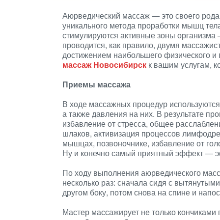
Аюрведический массаж — это своего рода
уникального метода проработки мышц тел
стимулируются активные зоны организма —
проводится, как правило, двумя массажис
достижением наибольшего физического и п
массаж Новосибирск
к вашим услугам, ко
Приемы массажа
В ходе массажных процедур используются
а также давления на них. В результате пр
избавление от стресса, общее расслаблен
шлаков, активизация процессов лимфодре
мышцах, позвоночнике, избавление от гол
Ну и конечно самый приятный эффект — э
По ходу выполнения аюрведического мас
несколько раз: сначала сидя с вытянутыми 
другом боку, потом снова на спине и нап
Мастер массажирует не только кончиками 