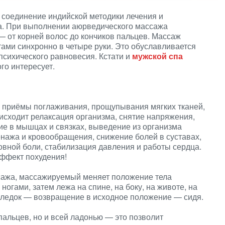
 соединение индийской методики лечения и
а. При выполнении аюрведического массажа
 от корней волос до кончиков пальцев. Массаж
тами синхронно в четыре руки. Это обуславливается
сихического равновесия. Кстати и
мужской спа
го интересует.
 приёмы поглаживания, прощупывания мягких тканей,
оисходит релаксация организма, снятие напряжения,
ие в мышцах и связках, выведение из организма
нажа и кровообращения, снижение болей в суставах,
овной боли, стабилизация давления и работы сердца.
ффект похудения!
сажа, массажируемый меняет положение тела
ногами, затем лежа на спине, на боку, на животе, на
оследок — возвращение в исходное положение — сидя.
пальцев, но и всей ладонью — это позволит